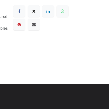
ursé
ables