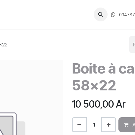
CGV
034787
8x22
Boite à c
58x22
10 500,00
Ar
A