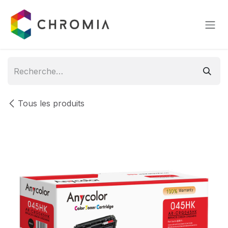
Se rendre au contenu
Tous les produits