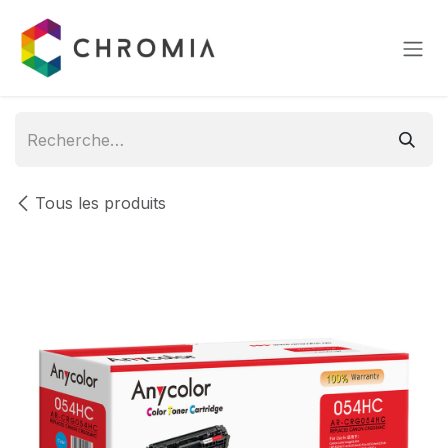
Se rendre au contenu
Tous les produits