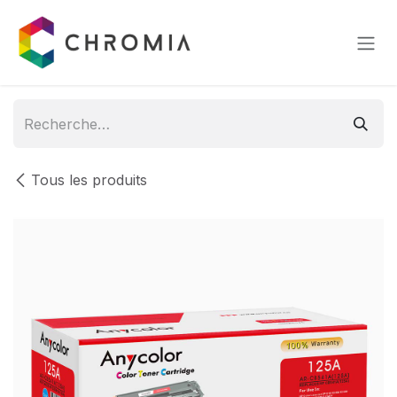
Se rendre au contenu
Tous les produits