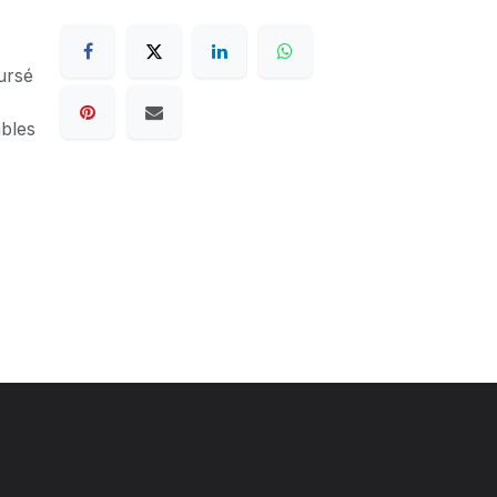
ursé
ables