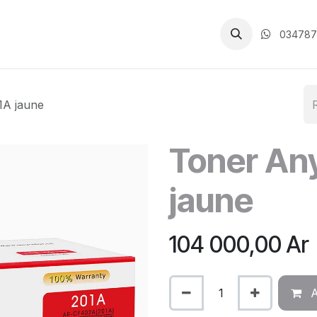
CGV
034787
1A jaune
Toner An
jaune
104 000,00
Ar
A