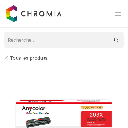
Se rendre au contenu
Tous les produits