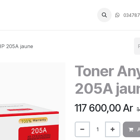
CGV
034787
HP 205A jaune
Toner Any
205A jau
117 600,00
Ar
1
A