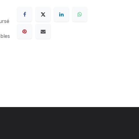
ursé
ables