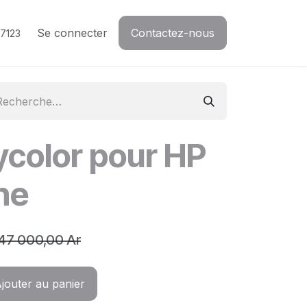
Se connecter
Contactez-nous
7123
color pour HP
ne
47 000,00
Ar
jouter au panier