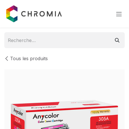
Se rendre au contenu
Tous les produits