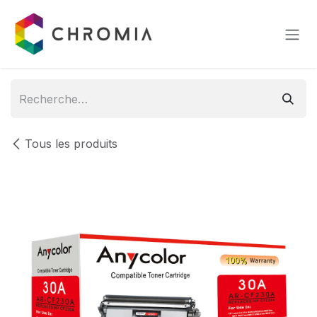
Se rendre au contenu
Tous les produits