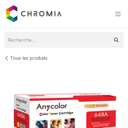
Se rendre au contenu
Tous les produits