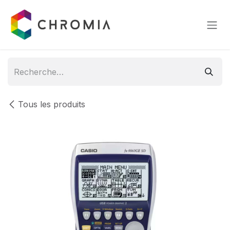
Se rendre au contenu
Tous les produits