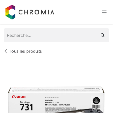
Se rendre au contenu
Tous les produits