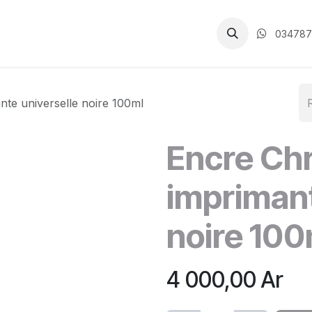
CGV
034787
te universelle noire 100ml
Encre Ch
imprimant
noire 100
4 000,00
Ar