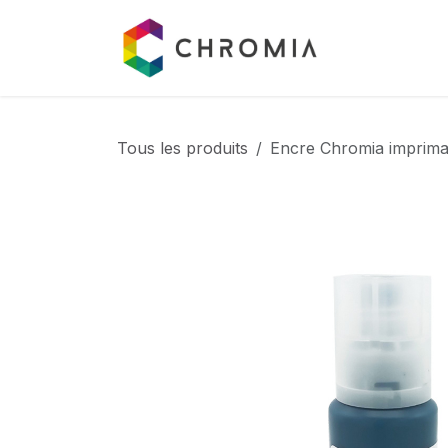
Se rendre au contenu
Catalogue
Tous les produits
Encre Chromia impriman