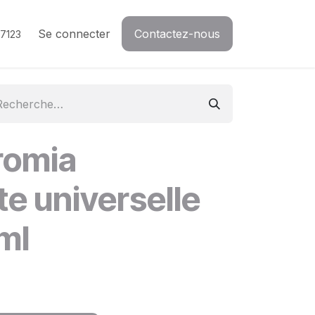
Se connecter
Contactez-nous
7123
romia
e universelle
ml