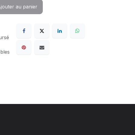
jouter au panier
ursé
ables