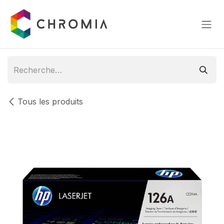
Se rendre au contenu
Tous les produits