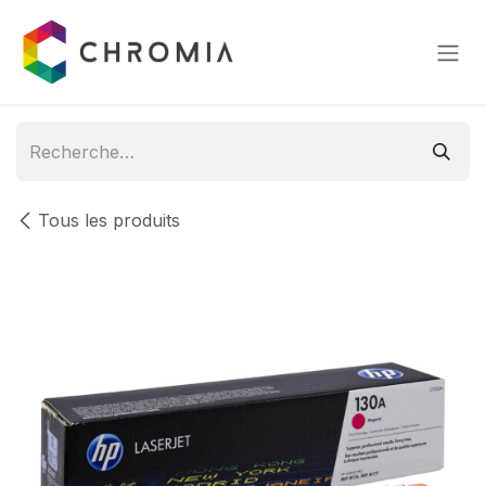
Se rendre au contenu
Tous les produits