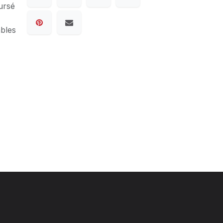
ursé
ables