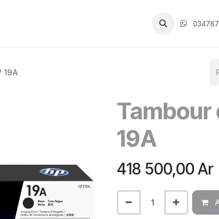
CGV
034787
P 19A
Tambour 
19A
418 500,00
Ar
A