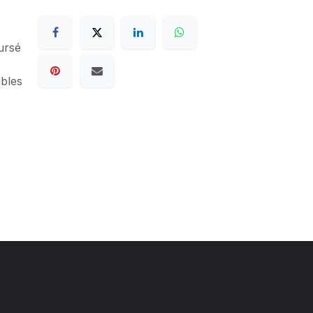
ursé
ables