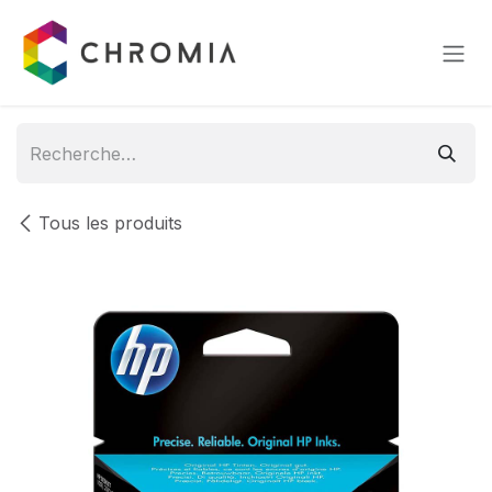
Se rendre au contenu
Tous les produits