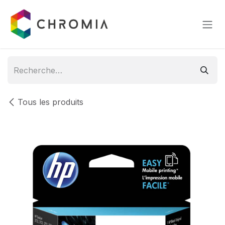
Se rendre au contenu
Tous les produits