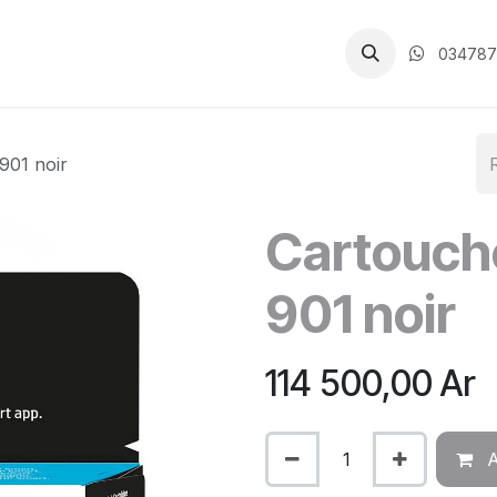
CGV
034787
901 noir
Cartouch
901 noir
114 500,00
Ar
A