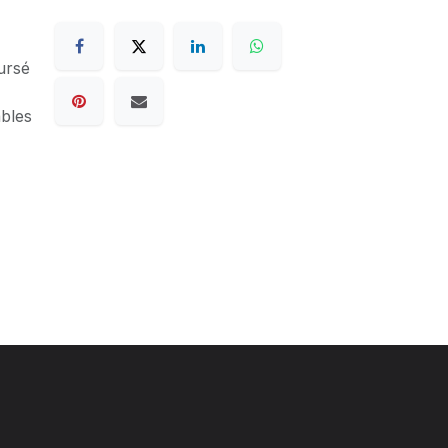
ursé
ables