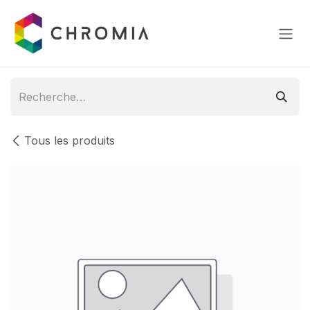
Se rendre au contenu
Tous les produits