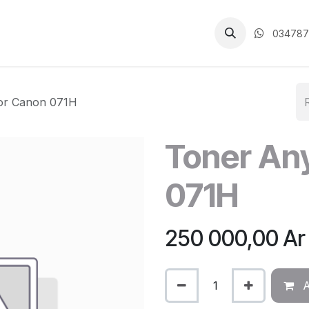
CGV
034787
or Canon 071H
Toner An
071H
250 000,00
Ar
A