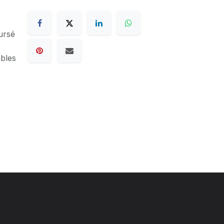
ursé
ables